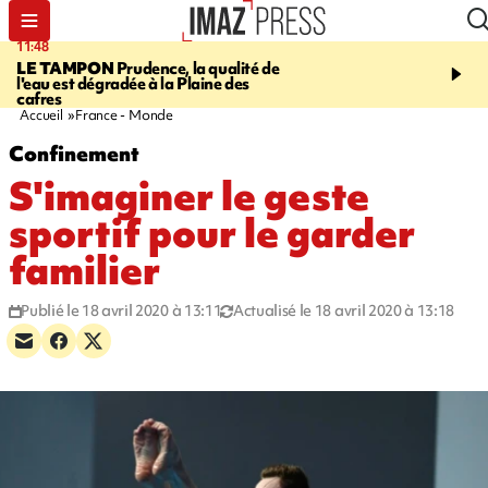
11:48
12:48
LE TAMPON
Prudence, la qualité de
SAINT-PAUL
Nouvelle 
l'eau est dégradée à la Plaine des
Cap Lahoussaye du 10 a
cafres
Accueil
France - Monde
Confinement
S'imaginer le geste
sportif pour le garder
familier
Publié le 18 avril 2020 à 13:11
Actualisé le 18 avril 2020 à 13:18