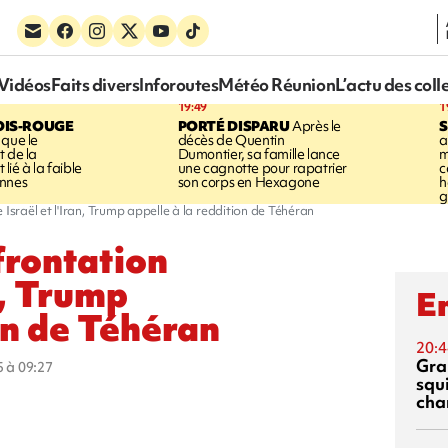
Vidéos
Faits divers
Inforoutes
Météo Réunion
L’actu des coll
19:49
1
OIS-ROUGE
PORTÉ DISPARU
Après le
S
 que le
décès de Quentin
a
t de la
Dumontier, sa famille lance
m
ié à la faible
une cagnotte pour rapatrier
c
annes
son corps en Hexagone
h
g
 Israël et l'Iran, Trump appelle à la reddition de Téhéran
frontation
n, Trump
En
on de Téhéran
20:4
Gra
5 à 09:27
squ
cha