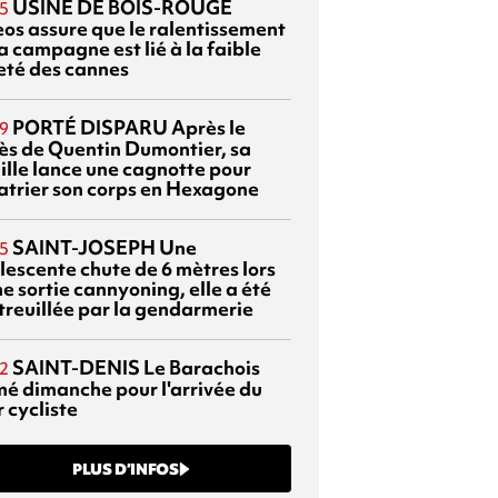
USINE DE BOIS-ROUGE
5
eos assure que le ralentissement
a campagne est lié à la faible
eté des cannes
PORTÉ DISPARU
Après le
9
ès de Quentin Dumontier, sa
ille lance une cagnotte pour
atrier son corps en Hexagone
SAINT-JOSEPH
Une
5
lescente chute de 6 mètres lors
e sortie cannyoning, elle a été
itreuillée par la gendarmerie
SAINT-DENIS
Le Barachois
2
mé dimanche pour l'arrivée du
 cycliste
PLUS D’INFOS