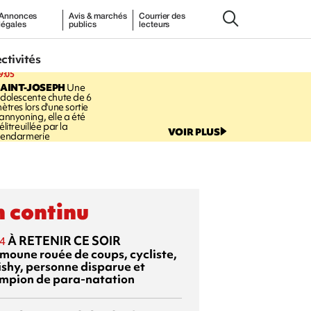
Annonces
Avis & marchés
Courrier des
légales
publics
lecteurs
ectivités
9:05
AINT-JOSEPH
Une
dolescente chute de 6
ètres lors d'une sortie
annyoning, elle a été
élitreuillée par la
VOIR PLUS
endarmerie
 continu
À RETENIR CE SOIR
4
moune rouée de coups, cycliste,
ishy, personne disparue et
mpion de para-natation