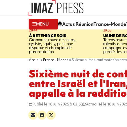
Actus Réunion
France-Monde
MENU
20:44
20:35
À RETENIR CE SOIR
USINE DE B
Gramoune rouée de coups,
Tereos assure
cycliste, squishy, personne
ralentissemen
disparue et champion de
campagne est l
para-natation
pureté des c
Accueil
France - Monde
Sixième nuit de confrontation entre
Sixième nuit de con
entre Israël et l'Ira
appelle à la redditi
Publié le 18 juin 2025 à 02:58
Actualisé le 18 juin 202