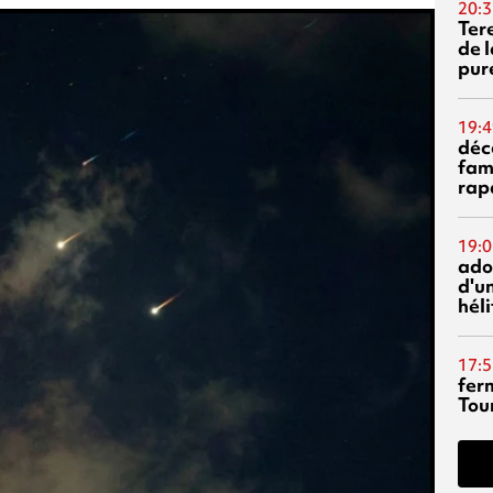
20:3
Ter
de l
pur
19:4
déc
fam
rap
19:0
ado
d'un
hél
17:5
fer
Tour