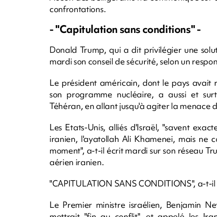
confrontations.
- "Capitulation sans conditions" -
Donald Trump, qui a dit privilégier une solut
mardi son conseil de sécurité, selon un resp
Le président américain, dont le pays avait 
son programme nucléaire, a aussi et surt
Téhéran, en allant jusqu'à agiter la menace 
Les Etats-Unis, alliés d'Israël, "savent ex
iranien, l'ayatollah Ali Khamenei, mais ne c
moment", a-t-il écrit mardi sur son réseau Tru
aérien iranien.
"CAPITULATION SANS CONDITIONS", a-t-il a
Le Premier ministre israélien, Benjamin N
mettrait "fin au conflit", et appelé les Ir