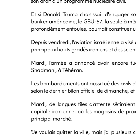
son droit à un programme nucléaire civil.
Et si Donald Trump choisissait d'engager s
bunker américaine, la GBU-57, la seule à même
profondément enfouies, pourrait constituer 
Depuis vendredi, l'aviation israélienne a visé d
principaux hauts gradés iraniens et des scient
Mardi, l'armée a annoncé avoir encore tué
Shadmani, à Téhéran.
Les bombardements ont aussi tué des civils d
selon le dernier bilan officiel de dimanche, e
Mardi, de longues files d'attente s'étiraien
capitale iranienne, où les magasins de prox
principal marché.
"Je voulais quitter la ville, mais j'ai plusieu