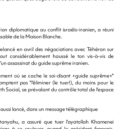
ion diplomatique au conflit israélo-iranien, a réuni
onsable de la Maison Blanche.
relancé en avril des négociations avec Téhéran sur
out considérablement haussé le ton vis-à-vis de
d'un assassinat du guide suprême iranien.
actement où se cache le soi-disant +guide suprême+"
omptent pas "l'éliminer (le tuer!), du moins pour le
th Social, se prévalant du contrôle total de l'espace
ussi lancé, dans un message télégraphique
etanyahu, a assuré que tuer l'ayatollah Khamenei
aniens à se soulever, quand le président français,