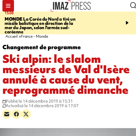
15:08
17:24
MONDE
La Corée du Nord a tiré un
SAINT-PAUL
Le Cap L
missile balistique en direction de la
est rouvert à la circulat
mer du Japon, selon l'armée sud-
coréenne
Accueil
France - Monde
Changement de programme
Ski alpin: le slalom
messieurs de Val d'Isère
annulé à cause du vent,
reprogrammé dimanche
Publié le 14 décembre 2019 à 15:31
Actualisé le 14 décembre 2019 à 17:07