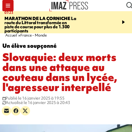
07:23
08:37
MARATHON DE LA CORNICHE
La
SAINT-DENIS
Lancemen
route du Littoral transformée en
braderie de l'océan pour
piste de course pour plus de 1.300
pouvoir d'achat des fami
participants
soutenir les commerçan
Accueil
France - Monde
Un élève soupçonné
Slovaquie: deux morts
dans une attaque au
couteau dans un lycée,
l'agresseur interpellé
Publié le 16 janvier 2025 à 19:55
Actualisé le 16 janvier 2025 à 20:43