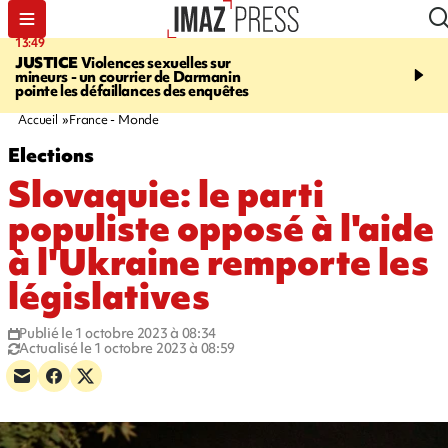
13:49
17:59
JUSTICE
Violences sexuelles sur
INFOROUTE
Marathon 
mineurs - un courrier de Darmanin
Corniche - la route du L
pointe les défaillances des enquêtes
ce dimanche matin dans 
Nord-Ouest
Accueil
France - Monde
Elections
Slovaquie: le parti
populiste opposé à l'aide
à l'Ukraine remporte les
législatives
Publié le 1 octobre 2023 à 08:34
Actualisé le 1 octobre 2023 à 08:59