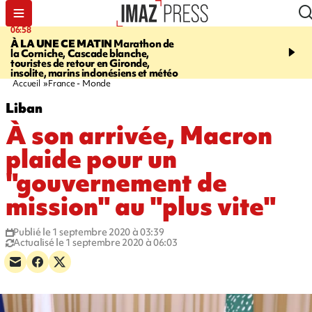
06:58
09:14
À LA UNE CE MATIN
Marathon de
GIRONDE
Retour timid
la Corniche, Cascade blanche,
touristes au Porge, enco
touristes de retour en Gironde,
par le mégafeu
insolite, marins indonésiens et météo
Accueil
France - Monde
Liban
À son arrivée, Macron
plaide pour un
"gouvernement de
mission" au "plus vite"
Publié le 1 septembre 2020 à 03:39
Actualisé le 1 septembre 2020 à 06:03