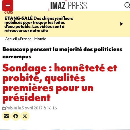
07:05
09:53
ETANG-SALÉ
Des chiens renifleurs
UN ÉTÉ
mobilisés pour traquer les fuites
CATASTROPHIQUE
Ca
d'eau potable. Les vidéos sont à
sécheresse, incendies - 
retrouver sur notre site
"global" pour ne laisser
agriculteur "seul"
Accueil
France - Monde
Beaucoup pensent la majorité des politiciens
corrompus
Sondage : honnêteté et
probité, qualités
premières pour un
président
Publié le 5 avril 2017 à 16:16