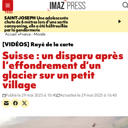
19:05
20:44
SAINT-JOSEPH
Une adolescente
À RETENIR CE SOIR
G
chute de 6 mètres lors d'une sortie
rouée de coups, cycliste,
cannyoning, elle a été hélitreuillée
personne disparue et c
par la gendarmerie
para-natation
Accueil
France - Monde
[VIDÉOS] Rayé de la carte
Suisse : un disparu après
l’effondrement d’un
glacier sur un petit
village
Publié le 29 mai 2025 à 10:40
Actualisé le 29 mai 2025 à 16:40