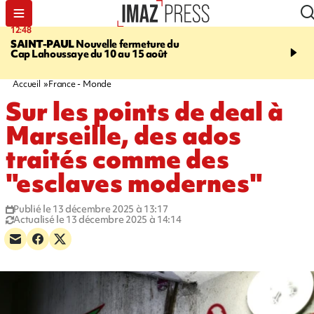
12:48
14:23
SAINT-PAUL
Nouvelle fermeture du
AFRIQUE DU SUD
Aprè
Cap Lahoussaye du 10 au 15 août
massif de migrants, la p
main-d'œuvre dans la na
ciel
Accueil
France - Monde
Sur les points de deal à
Marseille, des ados
traités comme des
"esclaves modernes"
Publié le 13 décembre 2025 à 13:17
Actualisé le 13 décembre 2025 à 14:14