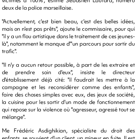
victimes à 100%", estime Sébastien Lautard, numéro
deux de la police marseillaise.
"Actuellement, c'est bien beau, c'est des belles idées,
mais on n'est pas prêts", ajoute le commissaire, pour qui
"il y a un flou artistique dans le traitement de ces jeunes-
là", notamment le manque d'"un parcours pour sortir du
trafic".
"Il n'y a aucun retour possible, à part de les extraire et
de prendre soin d'eux", insiste le directeur
d'établissement déjà cité: "il faudrait les mettre à la
campagne et les reconsidérer comme des enfants",
faire des choses simples avec eux, des jeux de société,
la cuisine pour les sortir d'un mode de fonctionnement
qui repose sur la violence où "agresseur, agressé tout se
mélange".
Me Frédéric Asdighikian, spécialiste du droit des
enfants, se souvient d'un client, un mineur en fuite. Il est