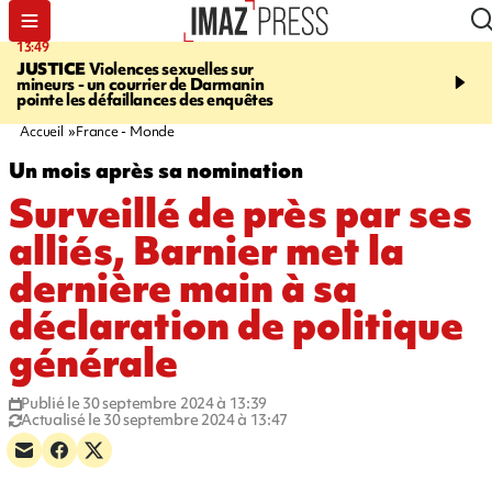
13:49
17:59
JUSTICE
Violences sexuelles sur
INFOROUTE
Marathon 
mineurs - un courrier de Darmanin
Corniche - la route du L
pointe les défaillances des enquêtes
ce dimanche matin dans 
Nord-Ouest
Accueil
France - Monde
Un mois après sa nomination
Surveillé de près par ses
alliés, Barnier met la
dernière main à sa
déclaration de politique
générale
Publié le 30 septembre 2024 à 13:39
Actualisé le 30 septembre 2024 à 13:47