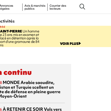
Annonces
Avis & marchés
Courrier des
légales
publics
lecteurs
ectivités
6:32
AINT-PIERRE
Un homme
e 23 ans mis en examen et
lacé en détention après la
ort d'une gramoune de 84
VOIR PLUS
ns
 continu
MONDE
Arabie saoudite,
8
istan et Turquie scellent un
te de défense en pleine guerre
Moyen-Orient
À RETENIR CE SOIR
Vols vers
6