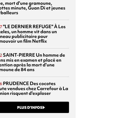
sie, mort d'une gramoune,
ottes minute, Guan Di et jeunes
tballeurs
"LE DERNIER REFUGE"
À Los
7
eles, un homme vit dans un
neau publicitaire pour
mouvoir un film Netflix
SAINT-PIERRE
Un homme de
2
ans mis en examen et placé en
ention après la mort d'une
moune de 84 ans
PRUDENCE
Des cocotes
6
ute vendues chez Carrefour à La
nion risquent d'exploser
PLUS D’INFOS