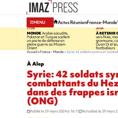
Actus Réunion
France-Monde
MENU
21:08
20:06
MONDE
Arabie saoudite,
À RETENIR 
Pakistan et Turquie scellent
vers l'Asie, mo
un pacte de défense en
gramoune, co
pleine guerre au Moyen-
Guan Di et je
Orient
footballeurs
Accueil
France - Monde
Syrie: 42 soldats syriens et comb
À Alep
Syrie: 42 soldats sy
combattants du Hez
dans des frappes is
(ONG)
Publié le 29 mars 2024 à 16:17
Actualisé le 29 mars 