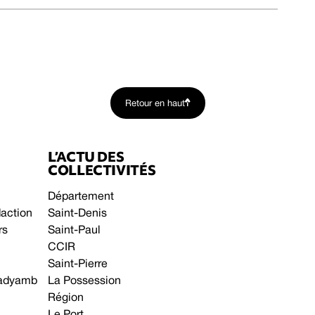
Retour en haut
L’ACTU DES
COLLECTIVITÉS
Département
daction
Saint-Denis
rs
Saint-Paul
CCIR
Saint-Pierre
 gadyamb
La Possession
Région
Le Port