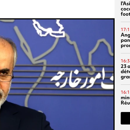
l'A
coc
foo
17:1
Ang
pan
pro
16:3
23 
dét
gra
16:1
min
Réu