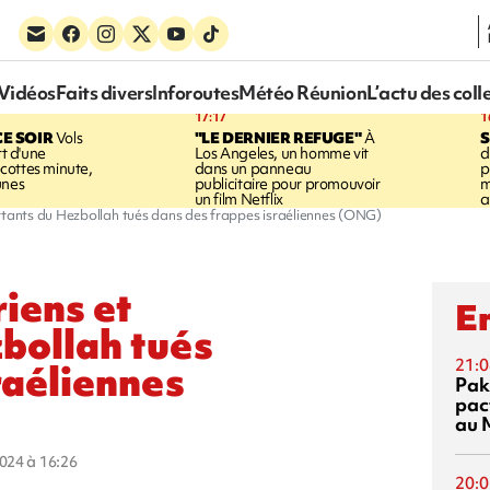
Vidéos
Faits divers
Inforoutes
Météo Réunion
L’actu des coll
17:17
1
CE SOIR
Vols
"LE DERNIER REFUGE"
À
S
rt d'une
Los Angeles, un homme vit
d
cottes minute,
dans un panneau
p
unes
publicitaire pour promouvoir
m
un film Netflix
a
attants du Hezbollah tués dans des frappes israéliennes (ONG)
riens et
En
bollah tués
21:0
raéliennes
Pak
pac
au 
2024 à 16:26
20:0