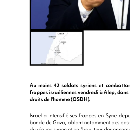
Au moins 42 soldats syriens et combattan
frappes israéliennes vendredi à Alep, dans l
droits de l'homme (OSDH).
Israël a intensifié ses frappes en Syrie de
bande de Gaza, ciblant notamment des posit
du régime syrien et de l'Iran, tous des ennemis