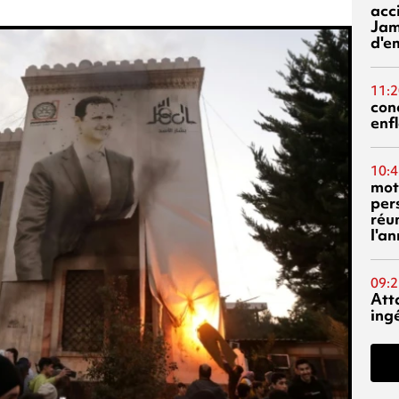
acci
Jam
d'e
11:2
con
enf
10:4
mot
per
réu
l'a
09:2
Att
ing