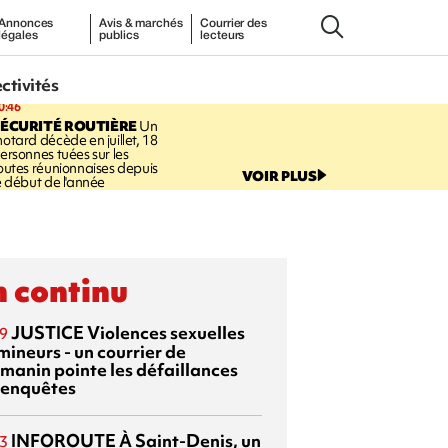
Annonces
Avis & marchés
Courrier des
légales
publics
lecteurs
ectivités
0:46
ÉCURITÉ ROUTIÈRE
Un
otard décède en juillet, 18
ersonnes tuées sur les
outes réunionnaises depuis
VOIR PLUS
e début de l'année
 continu
JUSTICE
Violences sexuelles
9
mineurs - un courrier de
manin pointe les défaillances
 enquêtes
INFOROUTE
À Saint-Denis, un
3