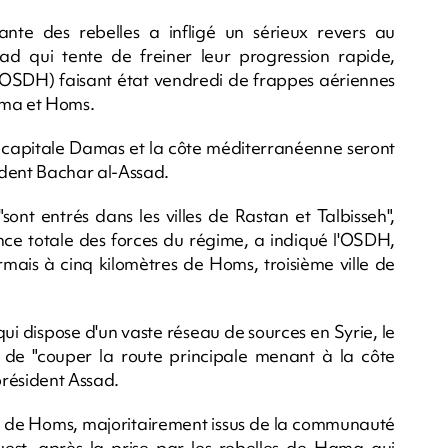
ante des rebelles a infligé un sérieux revers au
d qui tente de freiner leur progression rapide,
 (OSDH) faisant état vendredi de frappes aériennes
ama et Homs.
la capitale Damas et la côte méditerranéenne seront
dent Bachar al-Assad.
sont entrés dans les villes de Rastan et Talbisseh",
nce totale des forces du régime, a indiqué l'OSDH,
rmais à cinq kilomètres de Homs, troisième ville de
 dispose d'un vaste réseau de sources en Syrie, le
 de "couper la route principale menant à la côte
président Assad.
ants de Homs, majoritairement issus de la communauté
ouest, après la prise par les rebelles de Hama qui