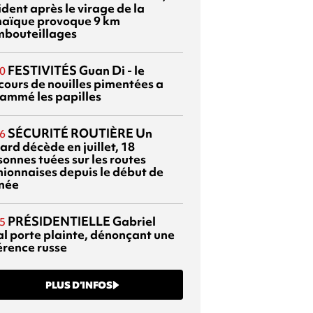
dent après le virage de la
aïque provoque 9 km
mbouteillages
FESTIVITÉS
Guan Di - le
0
cours de nouilles pimentées a
lammé les papilles
SÉCURITÉ ROUTIÈRE
Un
6
ard décède en juillet, 18
sonnes tuées sur les routes
nionnaises depuis le début de
nnée
PRÉSIDENTIELLE
Gabriel
5
al porte plainte, dénonçant une
érence russe
PLUS D’INFOS