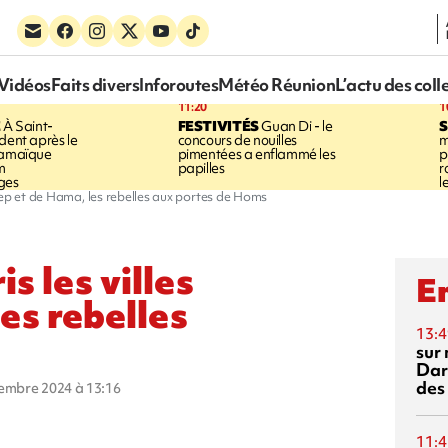
Vidéos
Faits divers
Inforoutes
Météo Réunion
L’actu des coll
11:20
1
E
À Saint-
FESTIVITÉS
Guan Di - le
S
dent après le
concours de nouilles
m
Jamaïque
pimentées a enflammé les
p
m
papilles
r
ges
l
d'Alep et de Hama, les rebelles aux portes de Homs
is les villes
En
es rebelles
13:4
sur 
Dar
des
cembre 2024 à 13:16
11:4