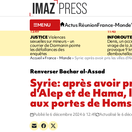
Actus Réunion
France-Monde
MENU
13:49
11:43
JUSTICE
Violences
INFOROUT
sexuelles sur mineurs - un
Denis, un acci
courrier de Darmanin pointe
virage de la 
les défaillances des
provoque 9 k
enquêtes
d'embouteilla
Accueil
France - Monde
Syrie: après avoir pris les villes 
Renverser Bachar al-Assad
Syrie: après avoir pr
d'Alep et de Hama, l
aux portes de Homs
Publié le 6 décembre 2024 à 12:49
Actualisé le 6 dé