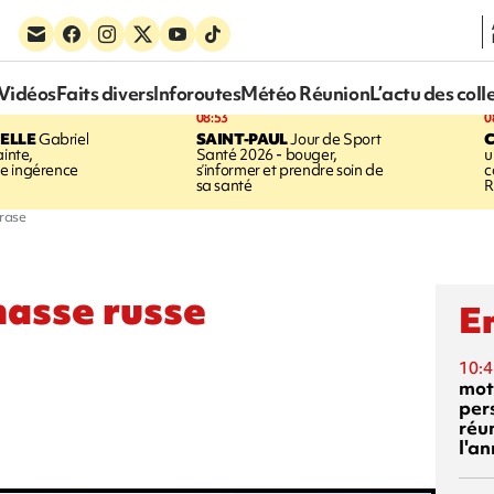
Vidéos
Faits divers
Inforoutes
Météo Réunion
L’actu des coll
08:53
0
ELLE
Gabriel
SAINT-PAUL
Jour de Sport
C
ainte,
Santé 2026 - bouger,
u
e ingérence
s’informer et prendre soin de
c
sa santé
R
crase
hasse russe
En
10:4
mot
per
réu
l'a