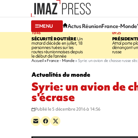
Actus Réunion
France-Monde
MENU
10:46
09:25
SÉCURITÉ ROUTIÈRE
Un
PRÉSIDENTI
motard décède en juillet, 18
Attal porte pl
personnes tuées sur les
dénonçant un
routes réunionnaises depuis
russe
le début de l'année
Accueil
France - Monde
Syrie: un avion de chasse russe s'é
Actualités du monde
Syrie: un avion de c
s'écrase
Publié le 5 décembre 2016 à 14:56