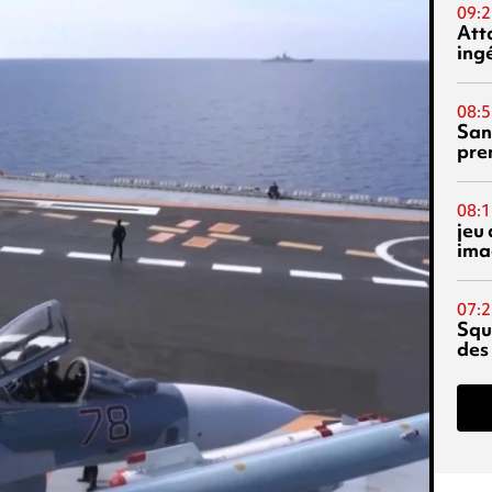
09:2
Att
ing
08:5
San
pre
08:1
jeu 
ima
07:2
Squ
des