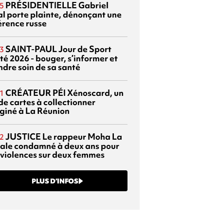
PRÉSIDENTIELLE
Gabriel
5
al porte plainte, dénonçant une
érence russe
SAINT-PAUL
Jour de Sport
3
té 2026 - bouger, s’informer et
ndre soin de sa santé
CRÉATEUR PÉI
Xénoscard, un
1
de cartes à collectionner
giné à La Réunion
JUSTICE
Le rappeur Moha La
2
ale condamné à deux ans pour
 violences sur deux femmes
PLUS D’INFOS