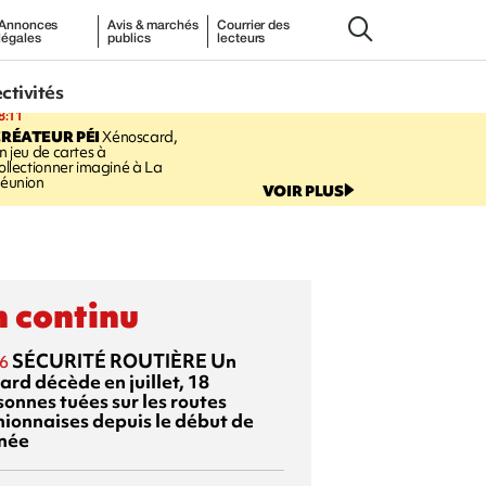
Annonces
Avis & marchés
Courrier des
légales
publics
lecteurs
ectivités
8:11
RÉATEUR PÉI
Xénoscard,
n jeu de cartes à
ollectionner imaginé à La
éunion
VOIR PLUS
 continu
SÉCURITÉ ROUTIÈRE
Un
6
ard décède en juillet, 18
sonnes tuées sur les routes
nionnaises depuis le début de
nnée