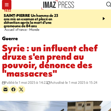
16:32
21:08
SAINT-PIERRE
Un homme de 23
MONDE
Arabie saoudit
ans mis en examen et placé en
et Turquie scellent un p
détention après la mort d'une
défense en pleine guerr
gramoune de 84 ans
Orient
Accueil
France - Monde
Guerre
Syrie : un influent chef
druze s'en prend au
pouvoir, dénonce des
"massacres"
Publié le 1 mai 2025 à 14:22
Actualisé le 1 mai 2025 à 15:24