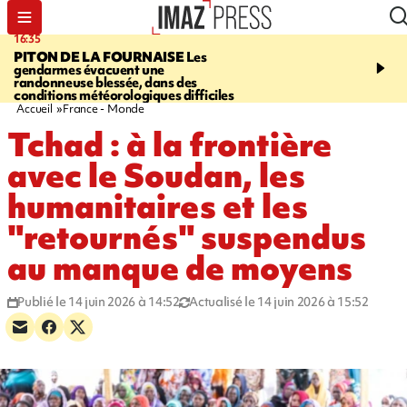
16:35
06:58
PITON DE LA FOURNAISE
Les
À LA UNE CE MATIN
M
gendarmes évacuent une
la Corniche, Cascade bl
randonneuse blessée, dans des
touristes de retour en G
conditions météorologiques difficiles
insolite, marins indonés
Accueil
France - Monde
Tchad : à la frontière
avec le Soudan, les
humanitaires et les
"retournés" suspendus
au manque de moyens
Publié le 14 juin 2026 à 14:52
Actualisé le 14 juin 2026 à 15:52