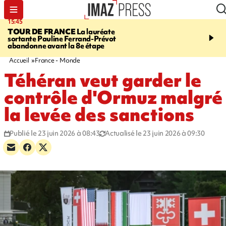
15:45
20:17
TOUR DE FRANCE
La lauréate
À RETENIR CE SOIR
Sé
sortante Pauline Ferrand-Prévot
routière, concours de nou
abandonne avant la 8e étape
du littoral fermée, courr
Darmanin et évacuation
Accueil
France - Monde
Téhéran veut garder le
contrôle d'Ormuz malgré
la levée des sanctions
Publié le 23 juin 2026 à 08:43
Actualisé le 23 juin 2026 à 09:30