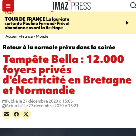
15:45
20:17
TOUR DE FRANCE
La lauréate
À RETENIR CE SOIR
Sé
sortante Pauline Ferrand-Prévot
routière, concours de nou
abandonne avant la 8e étape
du littoral fermée, courr
Darmanin et évacuation
Accueil
France - Monde
Retour à la normale prévu dans la soirée
Tempête Bella : 12.000
foyers privés
d'électricité en Bretagne
et Normandie
Publié le 27 décembre 2020 à 15:05
Actualisé le 27 décembre 2020 à 15:21