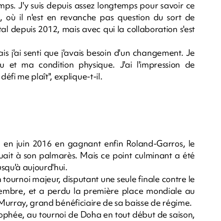
emps. J'y suis depuis assez longtemps pour savoir ce
é, où il n'est en revanche pas question du sort de
l depuis 2012, mais avec qui la collaboration s'est
is j'ai senti que j'avais besoin d'un changement. Je
 et ma condition physique. J'ai l'impression de
i me plaît", explique-t-il.
e en juin 2016 en gagnant enfin Roland-Garros, le
it à son palmarès. Mais ce point culminant a été
squ'à aujourd'hui.
tournoi majeur, disputant une seule finale contre le
embre, et a perdu la première place mondiale au
y Murray, grand bénéficiaire de sa baisse de régime.
 trophée, au tournoi de Doha en tout début de saison,