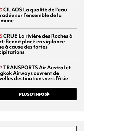
CILAOS
La qualité de l’eau
3
radée sur l’ensemble de la
mmune
CRUE
La rivière des Roches à
5
nt-Benoit placé en vigilance
ne à cause des fortes
cipitations
TRANSPORTS
Air Austral et
7
gkok Airways ouvrent de
elles destinations vers l’Asie
PLUS D’INFOS