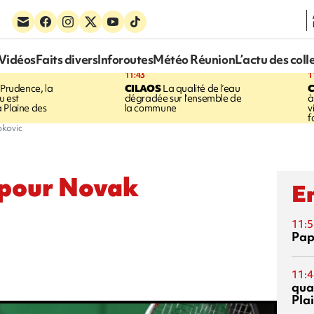
Vidéos
Faits divers
Inforoutes
Météo Réunion
L’actu des coll
11:43
1
Prudence, la
CILAOS
La qualité de l’eau
u est
dégradée sur l’ensemble de
à
 Plaine des
la commune
v
f
okovic
 pour Novak
En
11:5
Pap
11:4
qual
Pla