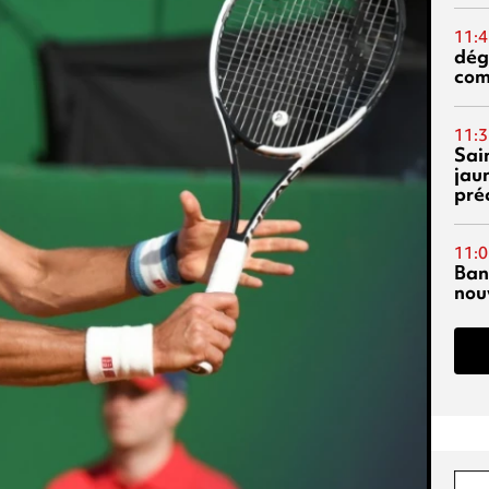
11:4
dég
co
11:3
Sai
jau
pré
11:0
Ban
nouv