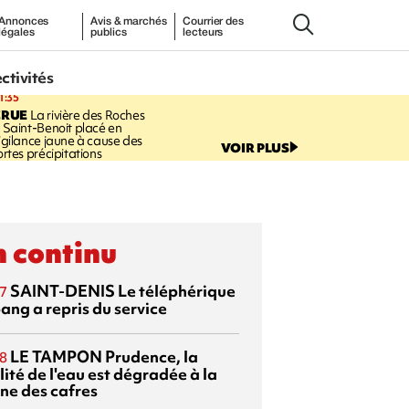
Annonces
Avis & marchés
Courrier des
légales
publics
lecteurs
ectivités
1:35
CRUE
La rivière des Roches
 Saint-Benoit placé en
igilance jaune à cause des
VOIR PLUS
ortes précipitations
 continu
SAINT-DENIS
Le téléphérique
7
ang a repris du service
LE TAMPON
Prudence, la
8
ité de l'eau est dégradée à la
ine des cafres