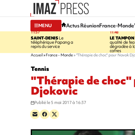
Actus Réunion
France-Monde
MENU
11:57
11:48
SAINT-DENIS
Le
LE TAMPON
téléphérique Papang a
qualité de l'ea
repris du service
dégradée à la
cafres
Accueil
France - Monde
"Thérapie de choc" pour Novak Dj
Tennis
"Thérapie de choc"
Djokovic
Publié le 5 mai 2017 à 16:37