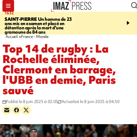
16:32
21:08
SAINT-PIERRE
Un homme de 23
MONDE
Arabie saoudit
ans mis en examen et placé en
et Turquie scellent un p
détention après la mort d'une
défense en pleine guerr
gramoune de 84 ans
Orient
Accueil
France - Monde
Top 14 de rugby : La
Rochelle éliminée,
Clermont en barrage,
l'UBB en demie, Paris
sauvé
Publié le 8 juin 2025 à 02:05
Actualisé le 8 juin 2025 à 04:50