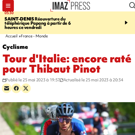
05:30
07:00
SAINT-DENIS
Réouverture du
LA MÉTÉO DAPRÉ M
téléphérique Papang à partir de 6
ROSINA
Un vendredi so
heures ce vendredi
Accueil
France - Monde
Cyclisme
Tour d'Italie: encore raté
pour Thibaut Pinot
Publié le 25 mai 2023 à 19:57
Actualisé le 25 mai 2023 à 20:34