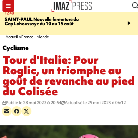
12:48
14:23
SAINT-PAUL
Nouvelle fermeture du
AFRIQUE DU SUD
Aprè
Cap Lahoussaye du 10 au 15 août
massif de migrants, la p
main-d'œuvre dans la na
ciel
Accueil
France - Monde
Cyclisme
Tour d'Italie: Pour
Roglic, un triomphe au
goût de revanche au pied
du Colisée
Publié le 28 mai 2023 à 20:54
Actualisé le 29 mai 2023 à 06:12