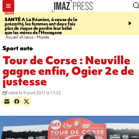
06:04
07:23
SANTÉ
A La Réunion, à cause de la
MARATHON DE LA C
précarité, les femmes ont deux fois
route du Littoral transf
plus de risque de perdre leur bébé
piste de course pour plu
que les mères de l'Hexagone
participants
Accueil
France - Monde
Sport auto
Tour de Corse : Neuville
gagne enfin, Ogier 2e de
justesse
Publié le 9 avril 2017 à 17:32