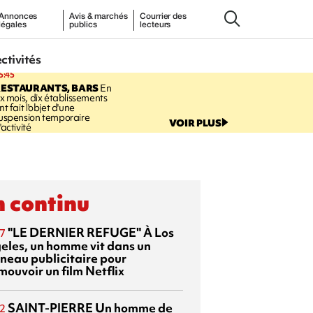
Annonces
Avis & marchés
Courrier des
légales
publics
lecteurs
ectivités
5:45
RESTAURANTS, BARS
En
ix mois, dix établissements
nt fait l'objet d'une
uspension temporaire
VOIR PLUS
'activité
 continu
"LE DERNIER REFUGE"
À Los
7
eles, un homme vit dans un
neau publicitaire pour
mouvoir un film Netflix
SAINT-PIERRE
Un homme de
2