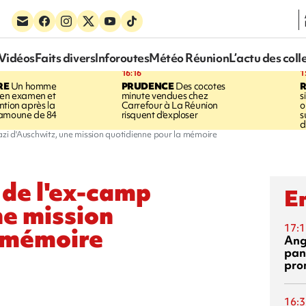
Vidéos
Faits divers
Inforoutes
Météo Réunion
L’actu des coll
16:16
1
RE
Un homme
PRUDENCE
Des cocotes
 en examen et
minute vendues chez
s
ntion après la
Carrefour à La Réunion
o
ramoune de 84
risquent d'exploser
s
d
azi d'Auschwitz, une mission quotidienne pour la mémoire
 de l'ex-camp
En
ne mission
17:1
a mémoire
Ang
pan
pro
16:3