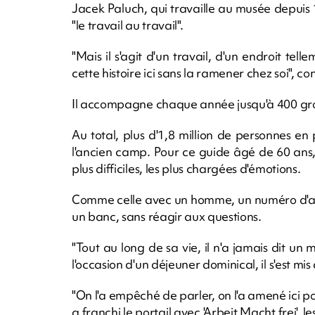
Jacek Paluch, qui travaille au musée depuis 
"le travail au travail".
"Mais il s'agit d'un travail, d'un endroit tell
cette histoire ici sans la ramener chez soi", conf
Il accompagne chaque année jusqu'à 400 grou
Au total, plus d'1,8 million de personnes en
l'ancien camp. Pour ce guide âgé de 60 ans, 
plus difficiles, les plus chargées d'émotions.
Comme celle avec un homme, un numéro d'anci
un banc, sans réagir aux questions.
"Tout au long de sa vie, il n'a jamais dit un m
l'occasion d'un déjeuner dominical, il s'est mi
"On l'a empêché de parler, on l'a amené ici pou
a franchi le portail avec 'Arbeit Macht frei', l