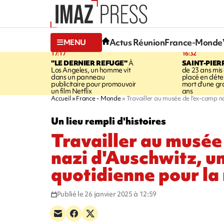
Actus Réunion
France-Monde
MENU
17:17
16:32
"LE DERNIER REFUGE"
À
SAINT-PIER
Los Angeles, un homme vit
de 23 ans mis
dans un panneau
placé en déte
publicitaire pour promouvoir
mort d'une g
un film Netflix
ans
Accueil
France - Monde
Travailler au musée de l'ex-camp n
Un lieu rempli d'histoires
Travailler au musée
nazi d'Auschwitz, u
quotidienne pour l
Publié le 26 janvier 2025 à 12:59