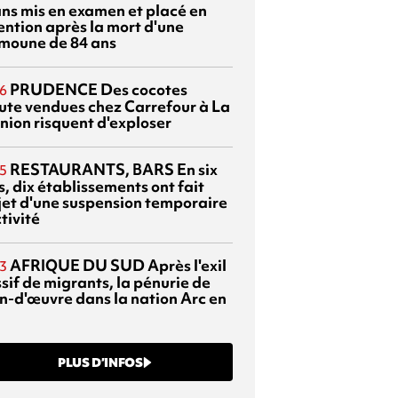
ans mis en examen et placé en
ention après la mort d'une
moune de 84 ans
PRUDENCE
Des cocotes
6
ute vendues chez Carrefour à La
nion risquent d'exploser
RESTAURANTS, BARS
En six
5
, dix établissements ont fait
bjet d'une suspension temporaire
tivité
AFRIQUE DU SUD
Après l'exil
3
sif de migrants, la pénurie de
n-d'œuvre dans la nation Arc en
PLUS D’INFOS