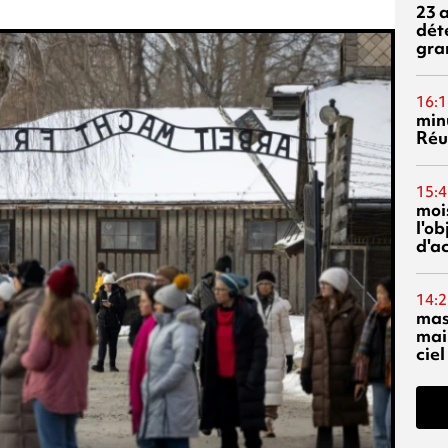
23 
dét
gra
16:1
min
Réu
15:4
mois
l'o
d'ac
14:2
mas
mai
ciel