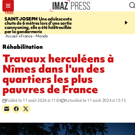
19:05
20:44
SAINT-JOSEPH
Une adolescente
À RETENIR CE SOIR
G
chute de 6 mètres lors d'une sortie
rouée de coups, cycliste,
cannyoning, elle a été hélitreuillée
personne disparue et c
par la gendarmerie
para-natation
Accueil
France - Monde
Réhabilitation
Travaux herculéens à
Nîmes dans l'un des
quartiers les plus
pauvres de France
Publié le 11 août 2024 à 11:04
Actualisé le 11 août 2024 à 13:15