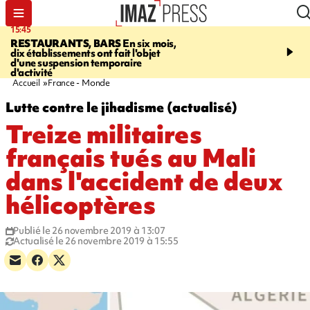
15:45
17:17
RESTAURANTS, BARS
En six mois,
"LE DERNIER REFUG
dix établissements ont fait l'objet
Angeles, un homme vit 
d'une suspension temporaire
panneau publicitaire po
d'activité
promouvoir un film Netf
Accueil
France - Monde
Lutte contre le jihadisme (actualisé)
Treize militaires
français tués au Mali
dans l'accident de deux
hélicoptères
Publié le 26 novembre 2019 à 13:07
Actualisé le 26 novembre 2019 à 15:55