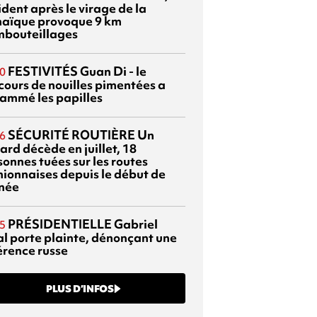
dent après le virage de la
aïque provoque 9 km
mbouteillages
FESTIVITÉS
Guan Di - le
0
cours de nouilles pimentées a
lammé les papilles
SÉCURITÉ ROUTIÈRE
Un
6
ard décède en juillet, 18
sonnes tuées sur les routes
nionnaises depuis le début de
nnée
PRÉSIDENTIELLE
Gabriel
5
al porte plainte, dénonçant une
érence russe
PLUS D’INFOS