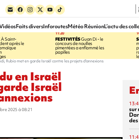
Vidéos
Faits divers
Inforoutes
Météo Réunion
L’actu des coll
11:20
1
E
À Saint-
FESTIVITÉS
Guan Di - le
S
dent après le
concours de nouilles
m
Jamaïque
pimentées a enflammé les
p
m
papilles
r
ges
l
udi, Rubio met en garde Israël contre les projets d'annexions
du en Israël
garde Israël
En
'annexions
13:4
sur 
obre 2025 à 08:21
Dar
des
11:4