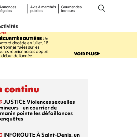
Annonces
Avis & marchés
Courrier des
légales
publics
lecteurs
ectivités
0:46
ÉCURITÉ ROUTIÈRE
Un
otard décède en juillet, 18
ersonnes tuées sur les
outes réunionnaises depuis
VOIR PLUS
e début de l'année
 continu
JUSTICE
Violences sexuelles
9
mineurs - un courrier de
manin pointe les défaillances
 enquêtes
INFOROUTE
À Saint-Denis, un
3