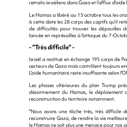
retraits israéliens dans Gaza et l'afflux d'ai
Le Hamas a libéré au 13 octobre tous les ota
à cette date les 28 corps des captifs qu'il ret
de difficultés pour trouver les dépouilles d
lancée en représailles à l'attaque du 7-Octob
- "Très difficile" -
Israël a restitué en échange 195 corps de Pale
secteurs de Gaza mais contrôlent toujours envir
L'aide humanitaire reste insuffisante selon l'
Les phases ultérieures du plan Trump prév
désarmement du Hamas, le déploiement d'un
reconstruction du territoire notamment.
"Nous avons une tâche très, très difficile
reconstruire Gaza, de rendre la vie meilleur
le Hamas ne soit plus une menace pour nos am