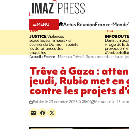
Actus Réunion
France-Monde
MENU
13:49
11:43
JUSTICE
Violences
INFOROUT
sexuelles sur mineurs - un
Denis, un acci
courrier de Darmanin pointe
virage de la 
les défaillances des
provoque 9 k
enquêtes
d'embouteilla
Accueil
France - Monde
Trêve à Gaza : attendu en Israël je
Trêve à Gaza : atten
jeudi, Rubio met en 
contre les projets d
Publié le 23 octobre 2025 à 08:02
Actualisé le 23 oct