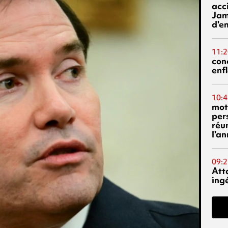
acci
Jam
d'e
11:2
con
enf
10:4
mot
per
réu
l'a
09:2
Att
ing