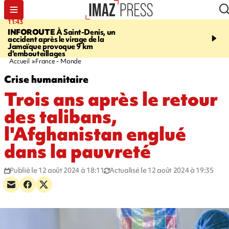
11:43
16:35
INFOROUTE
À Saint-Denis, un
PITON DE LA FOURN
accident après le virage de la
gendarmes évacuent un
Jamaïque provoque 9 km
randonneuse blessée, d
d'embouteillages
conditions météorologiqu
Accueil
France - Monde
Crise humanitaire
Trois ans après le retour
des talibans,
l'Afghanistan englué
dans la pauvreté
Publié le 12 août 2024 à 18:11
Actualisé le 12 août 2024 à 19:35