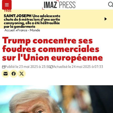
19:05
20:44
SAINT-JOSEPH
Une adolescente
À RETENIR CE SOIR
G
chute de 6 mètres lors d'une sortie
rouée de coups, cycliste,
cannyoning, elle a été hélitreuillée
personne disparue et c
par la gendarmerie
para-natation
Accueil
France - Monde
Trump concentre ses
foudres commerciales
sur l'Union européenne
Publié le 23 mai 2025 à 23:50
Actualisé le 24 mai 2025 à 07:33