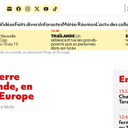
Vidéos
Faits divers
Inforoutes
Météo Réunion
L’actu des coll
12:20
1
Nouvelle
THAÏLANDE
Un
S
 Cap
adolescent tue ses grands-
t
u 10 au 15
parents puis six personnes
r
dans son lycée
e au monde, en pilonnant l'Asie et l'Europe
erre
En
de, en
13:5
l'Europe
Cha
Ter
5 à 06:06
12:4
fer
au 