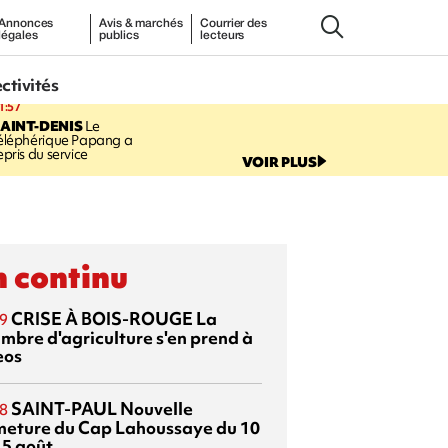
Annonces
Avis & marchés
Courrier des
légales
publics
lecteurs
ectivités
1:57
AINT-DENIS
Le
éléphérique Papang a
epris du service
VOIR PLUS
 continu
CRISE À BOIS-ROUGE
La
9
mbre d'agriculture s'en prend à
eos
SAINT-PAUL
Nouvelle
8
meture du Cap Lahoussaye du 10
15 août