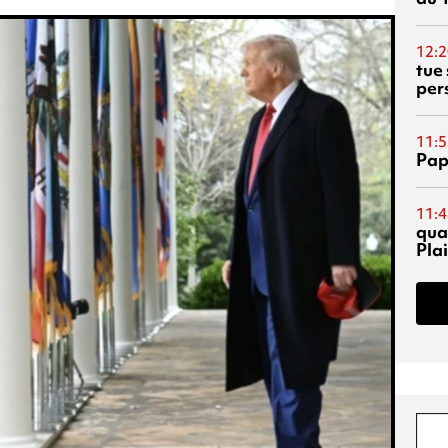
12:2
tue
per
11:5
Pap
11:4
qual
Pla