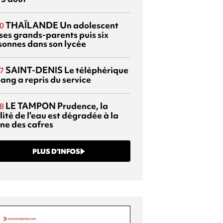
THAÏLANDE
Un adolescent
0
 ses grands-parents puis six
sonnes dans son lycée
SAINT-DENIS
Le téléphérique
7
ang a repris du service
LE TAMPON
Prudence, la
8
ité de l'eau est dégradée à la
ine des cafres
PLUS D’INFOS