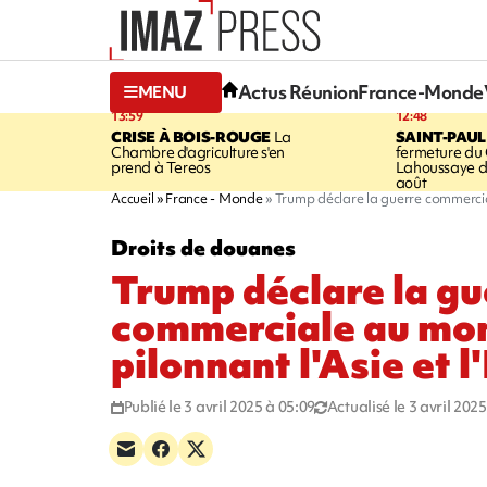
Actus Réunion
France-Monde
MENU
13:59
12:48
CRISE À BOIS-ROUGE
La
SAINT-PAUL
Chambre d'agriculture s'en
fermeture du
prend à Tereos
Lahoussaye d
août
Accueil
France - Monde
Trump déclare la guerre commercial
Droits de douanes
Trump déclare la gu
commerciale au mon
pilonnant l'Asie et 
Publié le 3 avril 2025 à 05:09
Actualisé le 3 avril 202