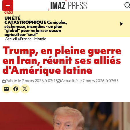
09:53
12:03
UN ÉTÉ
LE PORT
Top départ de
CATASTROPHIQUE
Canicules,
commerciales - 160 co
sécheresse, incendies - un plan
pour 10 jours de bonnes 
"global" pour ne laisser aucun
agriculteur "seul"
Accueil
France - Monde
Trump, en pleine guerre
en Iran, réunit ses alliés
d'Amérique latine
Publié le 7 mars 2026 à 07:13
Actualisé le 7 mars 2026 à 07:55