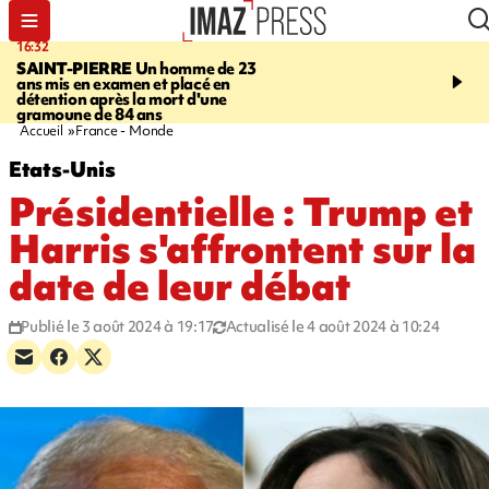
16:32
21:08
SAINT-PIERRE
Un homme de 23
MONDE
Arabie saoudit
ans mis en examen et placé en
et Turquie scellent un p
détention après la mort d'une
défense en pleine guerr
gramoune de 84 ans
Orient
Accueil
France - Monde
Etats-Unis
Présidentielle : Trump et
Harris s'affrontent sur la
date de leur débat
Publié le 3 août 2024 à 19:17
Actualisé le 4 août 2024 à 10:24