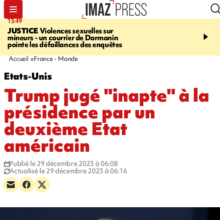
13:49
17:59
JUSTICE
Violences sexuelles sur
INFOROUTE
Marathon 
mineurs - un courrier de Darmanin
Corniche - la route du L
pointe les défaillances des enquêtes
ce dimanche matin dans 
Nord-Ouest
Accueil
France - Monde
Etats-Unis
Trump jugé "inapte" à la
présidence par un
deuxième Etat
américain
Publié le 29 décembre 2023 à 06:08
Actualisé le 29 décembre 2023 à 06:16