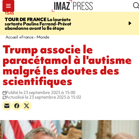
15:45
20:17
TOUR DE FRANCE
La lauréate
À RETENIR CE SOIR
Sé
sortante Pauline Ferrand-Prévot
routière, concours de nou
abandonne avant la 8e étape
du littoral fermée, courr
Darmanin et évacuation
Accueil
France - Monde
Trump associe le
paracétamol à l'autisme
malgré les doutes des
scientifiques
Publié le 23 septembre 2025 à 15:00
Actualisé le 23 septembre 2025 à 15:02