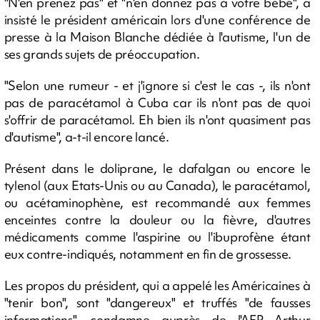
"N'en prenez pas" et "n'en donnez pas à votre bébé", a
insisté le président américain lors d'une conférence de
presse à la Maison Blanche dédiée à l'autisme, l'un de
ses grands sujets de préoccupation.
"Selon une rumeur - et j'ignore si c'est le cas -, ils n'ont
pas de paracétamol à Cuba car ils n'ont pas de quoi
s'offrir de paracétamol. Eh bien ils n'ont quasiment pas
d'autisme", a-t-il encore lancé.
Présent dans le doliprane, le dafalgan ou encore le
tylenol (aux Etats-Unis ou au Canada), le paracétamol,
ou acétaminophène, est recommandé aux femmes
enceintes contre la douleur ou la fièvre, d'autres
médicaments comme l'aspirine ou l'ibuprofène étant
eux contre-indiqués, notamment en fin de grossesse.
Les propos du président, qui a appelé les Américaines à
"tenir bon", sont "dangereux" et truffés "de fausses
informations", condamne auprès de l'AFP Arthur