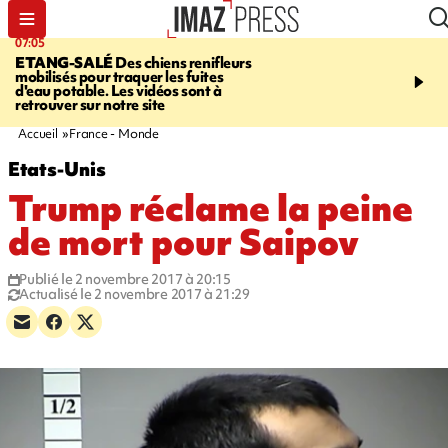
07:05
09:53
ETANG-SALÉ
Des chiens renifleurs
UN ÉTÉ
mobilisés pour traquer les fuites
CATASTROPHIQUE
Ca
d'eau potable. Les vidéos sont à
sécheresse, incendies - 
retrouver sur notre site
"global" pour ne laisser
agriculteur "seul"
Accueil
France - Monde
Etats-Unis
Trump réclame la peine
de mort pour Saipov
Publié le 2 novembre 2017 à 20:15
Actualisé le 2 novembre 2017 à 21:29