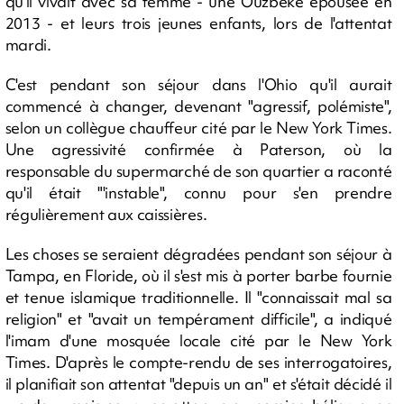
qu'il vivait avec sa femme - une Ouzbèke épousée en
2013 - et leurs trois jeunes enfants, lors de l'attentat
mardi.
C'est pendant son séjour dans l'Ohio qu'il aurait
commencé à changer, devenant "agressif, polémiste",
selon un collègue chauffeur cité par le New York Times.
Une agressivité confirmée à Paterson, où la
responsable du supermarché de son quartier a raconté
qu'il était "'instable", connu pour s'en prendre
régulièrement aux caissières.
Les choses se seraient dégradées pendant son séjour à
Tampa, en Floride, où il s'est mis à porter barbe fournie
et tenue islamique traditionnelle. Il "connaissait mal sa
religion" et "avait un tempérament difficile", a indiqué
l'imam d'une mosquée locale cité par le New York
Times. D'après le compte-rendu de ses interrogatoires,
il planifiait son attentat "depuis un an" et s'était décidé il