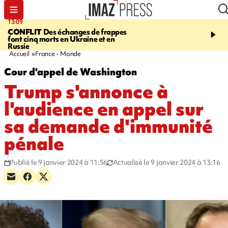
13:09
17:14
CONFLIT
Des échanges de frappes
ESCALADE
Quatre méd
font cinq morts en Ukraine et en
européennes pour les je
Russie
grimpeurs réunionnais 
Accueil
France - Monde
Cour d'appel de Washington
Trump s'annonce à
l'audience en appel sur
sa demande d'immunité
pénale
Publié le 9 janvier 2024 à 11:56
Actualisé le 9 janvier 2024 à 13:16