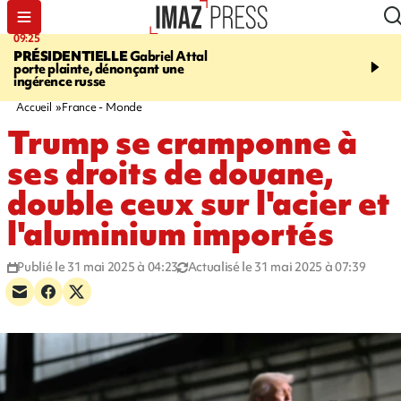
09:25
11:43
PRÉSIDENTIELLE
Gabriel Attal
INFOROUTE
À Saint-D
porte plainte, dénonçant une
accident après le virage 
ingérence russe
Jamaïque provoque 9 
d'embouteillages
Accueil
France - Monde
Trump se cramponne à
ses droits de douane,
double ceux sur l'acier et
l'aluminium importés
Publié le 31 mai 2025 à 04:23
Actualisé le 31 mai 2025 à 07:39