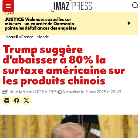
13:49
17:59
JUSTICE
Violences sexuelles sur
INFOROUTE
Marathon 
mineurs - un courrier de Darmanin
Corniche - la route du L
pointe les défaillances des enquêtes
ce dimanche matin dans 
Nord-Ouest
Accueil
France - Monde
Trump suggère
d'abaisser à 80% la
surtaxe américaine sur
les produits chinois
Publié le 9 mai 2025 à 19:34
Actualisé le 9 mai 2025 à 20:49