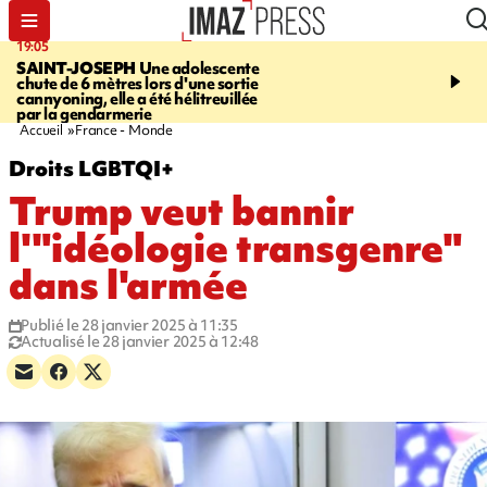
19:05
20:44
SAINT-JOSEPH
Une adolescente
À RETENIR CE SOIR
G
chute de 6 mètres lors d'une sortie
rouée de coups, cycliste,
cannyoning, elle a été hélitreuillée
personne disparue et c
par la gendarmerie
para-natation
Accueil
France - Monde
Droits LGBTQI+
Trump veut bannir
l'"idéologie transgenre"
dans l'armée
Publié le 28 janvier 2025 à 11:35
Actualisé le 28 janvier 2025 à 12:48