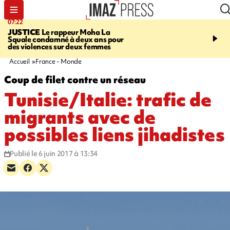
07:22
10:46
JUSTICE
Le rappeur Moha La
SÉCURITÉ ROUTIÈRE
Squale condamné à deux ans pour
décède en juillet, 18 pe
des violences sur deux femmes
sur les routes réunionnai
début de l'année
Accueil
France - Monde
Coup de filet contre un réseau
Tunisie/Italie: trafic de
migrants avec de
possibles liens jihadistes
Publié le 6 juin 2017 à 13:34