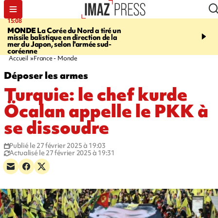
15:08
17:24
MONDE
La Corée du Nord a tiré un
SAINT-PAUL
Le Cap L
missile balistique en direction de la
est rouvert à la circulat
mer du Japon, selon l'armée sud-
coréenne
Accueil
France - Monde
Déposer les armes
Turquie: le chef kurde
Öcalan appelle le PKK à
se dissoudre
Publié le 27 février 2025 à 19:03
Actualisé le 27 février 2025 à 19:31