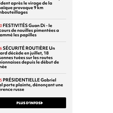
dent après le virage de la
aïque provoque 9 km
mbouteillages
FESTIVITÉS
Guan Di - le
0
cours de nouilles pimentées a
lammé les papilles
SÉCURITÉ ROUTIÈRE
Un
6
ard décède en juillet, 18
sonnes tuées sur les routes
nionnaises depuis le début de
nnée
PRÉSIDENTIELLE
Gabriel
5
al porte plainte, dénonçant une
érence russe
PLUS D’INFOS