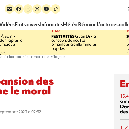
Vidéos
Faits divers
Inforoutes
Météo Réunion
L’actu des coll
11:20
1
E
À Saint-
FESTIVITÉS
Guan Di - le
S
dent après le
concours de nouilles
m
Jamaïque
pimentées a enflammé les
p
m
papilles
r
ges
l
es à charbon mine le moral des villageois
pansion des
En
e le moral
13:4
sur 
Dar
des
 septembre 2023 à 07:32
11:4