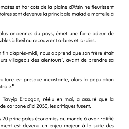
omates et haricots de la plaine d'Afsin ne fleurissent
toires sont devenus la principale maladie mortelle à
es plus anciennes du pays, émet une forte odeur de
bles à l'oeil nu recouvrent arbres et jardins.
n fin d'après-midi, nous apprend que son frère était
rs villageois des alentours", avant de prendre sa
ulture est presque inexistante, alors la population
trale."
p Tayyip Erdogan, réélu en mai, a assuré que la
de carbone d'ici 2053, les critiques fusent.
s 20 principales économies au monde à avoir ratifié
nement est devenu un enjeu majeur à la suite des