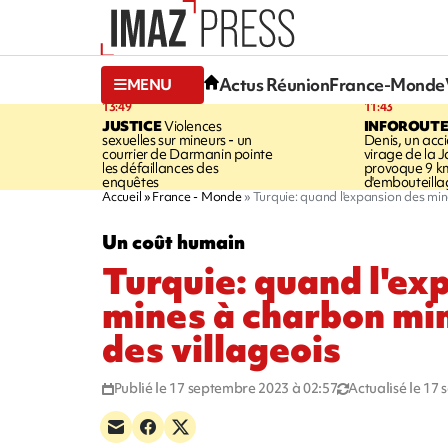
Actus Réunion
France-Monde
MENU
13:49
11:43
JUSTICE
Violences
INFOROUT
sexuelles sur mineurs - un
Denis, un acci
courrier de Darmanin pointe
virage de la 
les défaillances des
provoque 9 k
enquêtes
d'embouteilla
Accueil
France - Monde
Turquie: quand l'expansion des min
Un coût humain
Turquie: quand l'ex
mines à charbon min
des villageois
Publié le 17 septembre 2023 à 02:57
Actualisé le 17