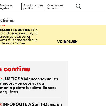
Annonces
Avis & marchés
Courrier des
légales
publics
lecteurs
ectivités
0:46
ÉCURITÉ ROUTIÈRE
Un
otard décède en juillet, 18
ersonnes tuées sur les
outes réunionnaises depuis
VOIR PLUS
e début de l'année
 continu
JUSTICE
Violences sexuelles
9
mineurs - un courrier de
manin pointe les défaillances
 enquêtes
INFOROUTE
À Saint-Denis, un
3