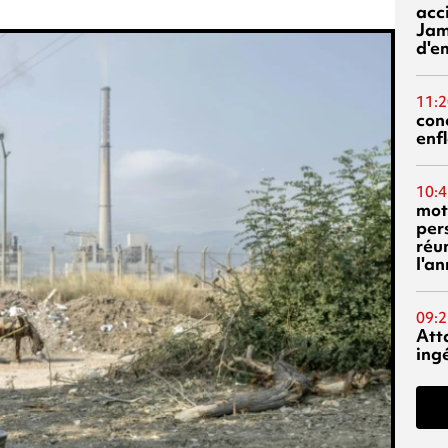
acci
Jam
d'e
11:2
con
enf
10:4
mot
per
réu
l'a
09:2
Att
ing