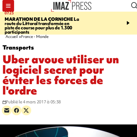
07:23
08:37
MARATHON DE LA CORNICHE
La
SAINT-DENIS
Lancemen
route du Littoral transformée en
braderie de l'océan pour
piste de course pour plus de 1.300
pouvoir d'achat des fami
participants
soutenir les commerçan
Accueil
France - Monde
Transports
Uber avoue utiliser un
logiciel secret pour
éviter les forces de
l'ordre
Publié le 4 mars 2017 à 05:38