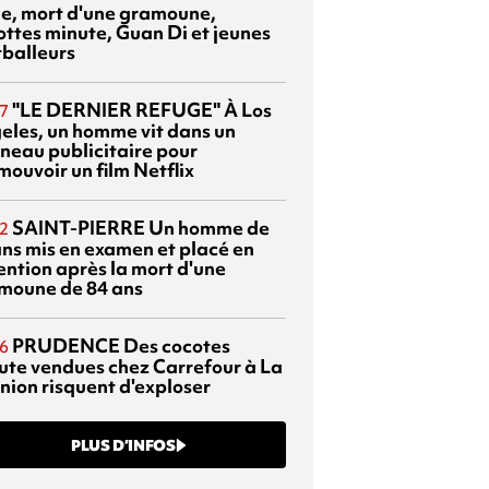
sie, mort d'une gramoune,
ottes minute, Guan Di et jeunes
tballeurs
"LE DERNIER REFUGE"
À Los
7
eles, un homme vit dans un
neau publicitaire pour
mouvoir un film Netflix
SAINT-PIERRE
Un homme de
2
ans mis en examen et placé en
ention après la mort d'une
moune de 84 ans
PRUDENCE
Des cocotes
6
ute vendues chez Carrefour à La
nion risquent d'exploser
PLUS D’INFOS