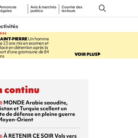
Annonces
Avis & marchés
Courrier des
légales
publics
lecteurs
ectivités
6:32
AINT-PIERRE
Un homme
e 23 ans mis en examen et
lacé en détention après la
ort d'une gramoune de 84
VOIR PLUS
ns
 continu
MONDE
Arabie saoudite,
8
istan et Turquie scellent un
te de défense en pleine guerre
Moyen-Orient
À RETENIR CE SOIR
Vols vers
6