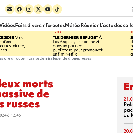
Vidéos
Faits divers
Inforoutes
Météo Réunion
L’actu des coll
17:17
1
CE SOIR
Vols
"LE DERNIER REFUGE"
À
S
rt d'une
Los Angeles, un homme vit
d
cottes minute,
dans un panneau
p
unes
publicitaire pour promouvoir
m
un film Netflix
a
ès une attaque massive de missiles et de drones russes
deux morts
En
massive de
21:0
s russes
Pak
pac
au 
2024 à 13:45
20:0