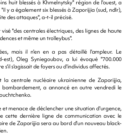
ns huit blessés à Khmelnytsky" région de l'ouest, a
 "il y a également six blessés à Zaporijjia (sud, ndlr),
te des attaques", a-t-il précisé.
 visé "des centrales électriques, des lignes de haute
idences et même un trolleybus".
ées, mais il n'en en a pas détaillé l'ampleur. Le
-est), Oleg Syniegoubov, a lui évoqué "700.000
s'il s'agissait de foyers ou d'individus affectés.
 la centrale nucléaire ukrainienne de Zaporijjia,
 bombardement, a annoncé en outre vendredi le
louchtchenko.
e et menace de déclencher une situation d'urgence,
de cette dernière ligne de communication avec le
éaire de Zaporijjia sera au bord d'un nouveau black-
ien.