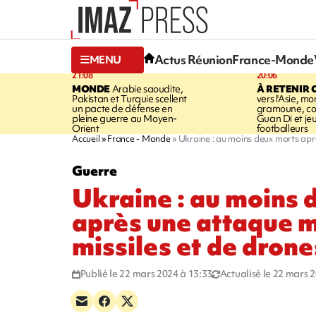
Actus Réunion
France-Monde
MENU
21:08
20:06
MONDE
Arabie saoudite,
À RETENIR 
Pakistan et Turquie scellent
vers l'Asie, mo
un pacte de défense en
gramoune, co
pleine guerre au Moyen-
Guan Di et je
Orient
footballeurs
Accueil
France - Monde
Ukraine : au moins deux morts apr
Guerre
Ukraine : au moins 
après une attaque 
missiles et de drone
Publié le 22 mars 2024 à 13:33
Actualisé le 22 mars 