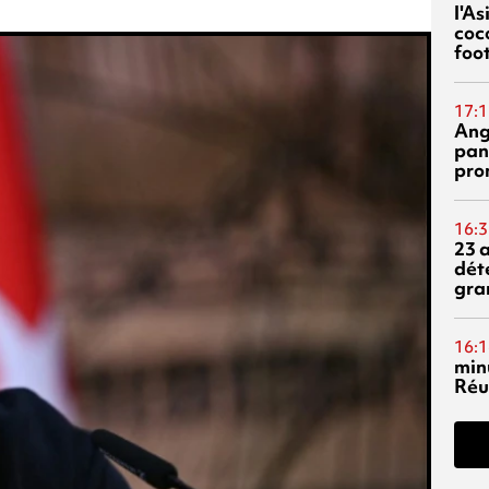
l'A
coc
foo
17:1
Ang
pan
pro
16:3
23 
dét
gra
16:1
min
Réu