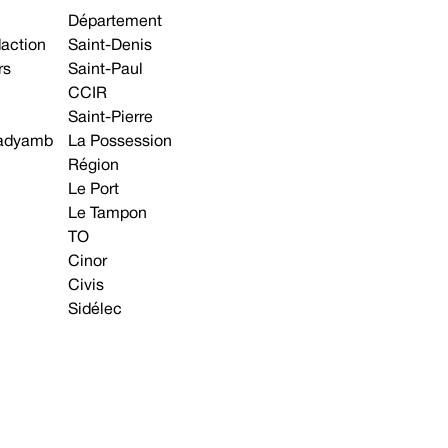
Département
daction
Saint-Denis
rs
Saint-Paul
CCIR
Saint-Pierre
 gadyamb
La Possession
Région
Le Port
Le Tampon
TO
Cinor
Civis
Sidélec
Annonces légales
Avis & Marchés publics