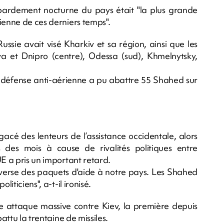
bardement nocturne du pays était "la plus grande
ienne de ces derniers temps".
ussie avait visé Kharkiv et sa région, ainsi que les
va et Dnipro (centre), Odessa (sud), Khmelnytsky,
la défense anti-aérienne a pu abattre 55 Shahed sur
agacé des lenteurs de l’assistance occidentale, alors
 des mois à cause de rivalités politiques entre
UE a pris un important retard.
'inverse des paquets d'aide à notre pays. Les Shahed
iticiens", a-t-il ironisé.
ne attaque massive contre Kiev, la première depuis
attu la trentaine de missiles.