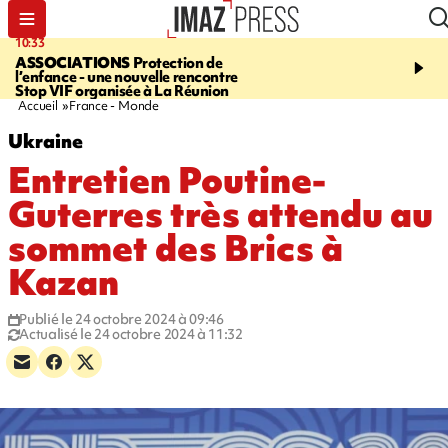
10:33
15:03
ASSOCIATIONS
Protection de
CANADA
Vaste feu de 
l’enfance - une nouvelle rencontre
l'ouest du pays, 20.000 
Stop VIF organisée à La Réunion
l'état d'urgence déclaré
Accueil
France - Monde
Ukraine
Entretien Poutine-
Guterres très attendu au
sommet des Brics à
Kazan
Publié le 24 octobre 2024 à 09:46
Actualisé le 24 octobre 2024 à 11:32