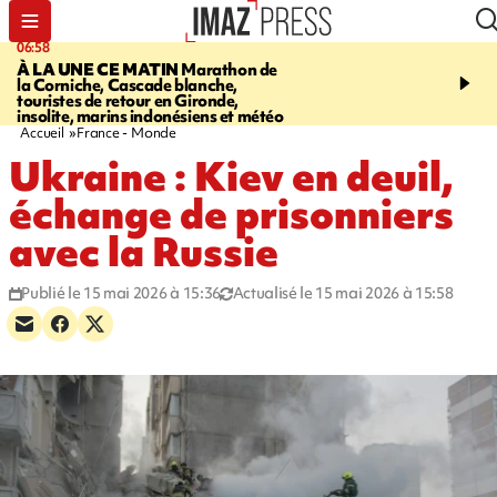
06:58
09:14
À LA UNE CE MATIN
Marathon de
GIRONDE
Retour timid
la Corniche, Cascade blanche,
touristes au Porge, enco
touristes de retour en Gironde,
par le mégafeu
insolite, marins indonésiens et météo
Accueil
France - Monde
Ukraine : Kiev en deuil,
échange de prisonniers
avec la Russie
Publié le 15 mai 2026 à 15:36
Actualisé le 15 mai 2026 à 15:58