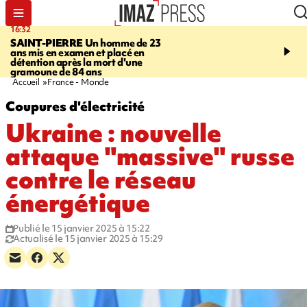
16:32
21:08
SAINT-PIERRE
Un homme de 23
MONDE
Arabie saoudit
ans mis en examen et placé en
et Turquie scellent un p
détention après la mort d'une
défense en pleine guerr
gramoune de 84 ans
Orient
Accueil
France - Monde
Coupures d'électricité
Ukraine : nouvelle
attaque "massive" russe
contre le réseau
énergétique
Publié le 15 janvier 2025 à 15:22
Actualisé le 15 janvier 2025 à 15:29