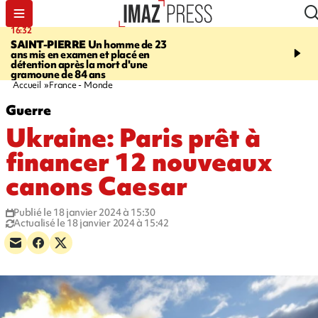
16:32
21:08
SAINT-PIERRE
Un homme de 23
MONDE
Arabie saoudit
ans mis en examen et placé en
et Turquie scellent un p
détention après la mort d'une
défense en pleine guerr
gramoune de 84 ans
Orient
Accueil
France - Monde
Guerre
Ukraine: Paris prêt à
financer 12 nouveaux
canons Caesar
Publié le 18 janvier 2024 à 15:30
Actualisé le 18 janvier 2024 à 15:42