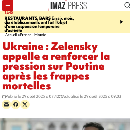
15:45
17:17
RESTAURANTS, BARS
En six mois,
"LE DERNIER REFUG
dix établissements ont fait l'objet
Angeles, un homme vit 
d'une suspension temporaire
panneau publicitaire po
d'activité
promouvoir un film Netf
Accueil
France - Monde
Ukraine : Zelensky
appelle a renforcer la
pression sur Poutine
après les frappes
mortelles
Publié le 29 août 2025 à 07:42
Actualisé le 29 août 2025 à 09:03