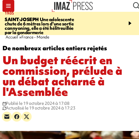
19:05
20:44
SAINT-JOSEPH
Une adolescente
À RETENIR CE SOIR
G
chute de 6 mètres lors d'une sortie
rouée de coups, cycliste,
cannyoning, elle a été hélitreuillée
personne disparue et c
par la gendarmerie
para-natation
Accueil
France - Monde
De nombreux articles entiers rejetés
Un budget réécrit en
commission, prélude à
un débat acharné à
l'Assemblée
Publié le 19 octobre 2024 à 17:08
Actualisé le 19 octobre 2024 à 17:23