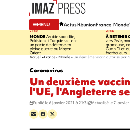
Actus Réunion
France-Monde
MENU
21:08
20:06
MONDE
Arabie saoudite,
À RETENIR 
Pakistan et Turquie scellent
vers l'Asie, mo
un pacte de défense en
gramoune, co
pleine guerre au Moyen-
Guan Di et je
Orient
footballeurs
Accueil
France - Monde
Un deuxième vaccin autorisé par l'U
Coronavirus
Un deuxième vaccin
l'UE, l'Angleterre s
Publié le 6 janvier 2021 à 21:34
Actualisé le 7 janvie