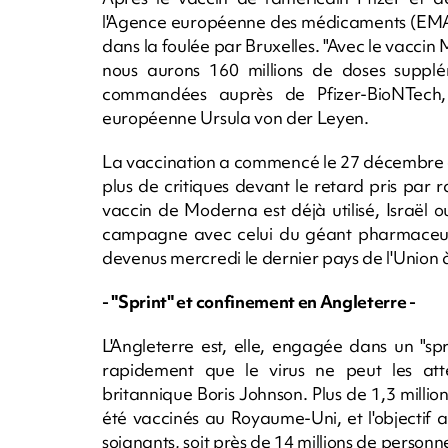
l'Agence européenne des médicaments (EMA) 
dans la foulée par Bruxelles. "Avec le vacci
nous aurons 160 millions de doses supplém
commandées auprès de Pfizer-BioNTech, s
européenne Ursula von der Leyen.
La vaccination a commencé le 27 décembre da
plus de critiques devant le retard pris par 
vaccin de Moderna est déjà utilisé, Israël
campagne avec celui du géant pharmaceuti
devenus mercredi le dernier pays de l'Union
- "Sprint" et confinement en Angleterre -
L'Angleterre est, elle, engagée dans un "sp
rapidement que le virus ne peut les atte
britannique Boris Johnson. Plus de 1,3 milli
été vaccinés au Royaume-Uni, et l'objectif a
soignants, soit près de 14 millions de personnes