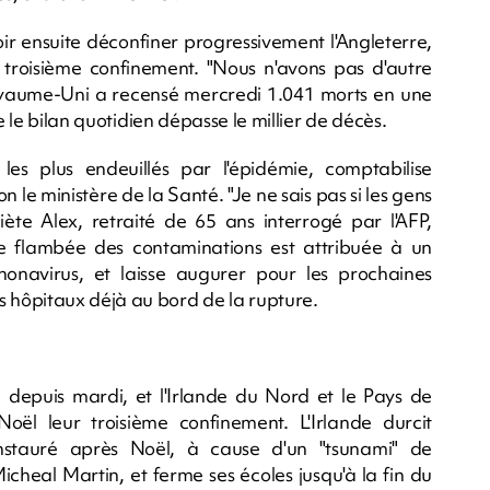
ir ensuite déconfiner progressivement l'Angleterre,
troisième confinement. "Nous n'avons pas d'autre
Royaume-Uni a recensé mercredi 1.041 morts en une
e le bilan quotidien dépasse le millier de décès.
s plus endeuillés par l'épidémie, comptabilise
le ministère de la Santé. "Je ne sais pas si les gens
uiète Alex, retraité de 65 ans interrogé par l'AFP,
tte flambée des contaminations est attribuée à un
onavirus, et laisse augurer pour les prochaines
 hôpitaux déjà au bord de la rupture.
 depuis mardi, et l'Irlande du Nord et le Pays de
oël leur troisième confinement. L'Irlande durcit
nstauré après Noël, à cause d'un "tsunami" de
icheal Martin, et ferme ses écoles jusqu'à la fin du