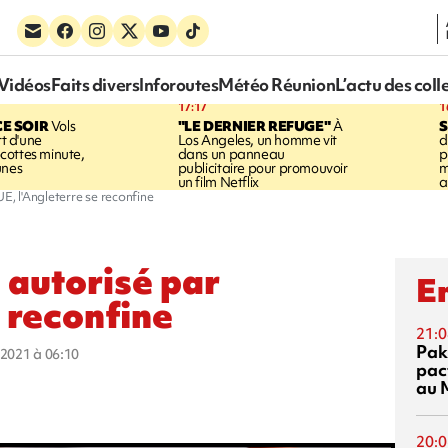
Vidéos
Faits divers
Inforoutes
Météo Réunion
L’actu des coll
17:17
1
CE SOIR
Vols
"LE DERNIER REFUGE"
À
S
rt d'une
Los Angeles, un homme vit
d
cottes minute,
dans un panneau
p
unes
publicitaire pour promouvoir
m
un film Netflix
a
E, l'Angleterre se reconfine
 autorisé par
En
e reconfine
21:0
Pak
r 2021 à 06:10
pac
au 
20:0