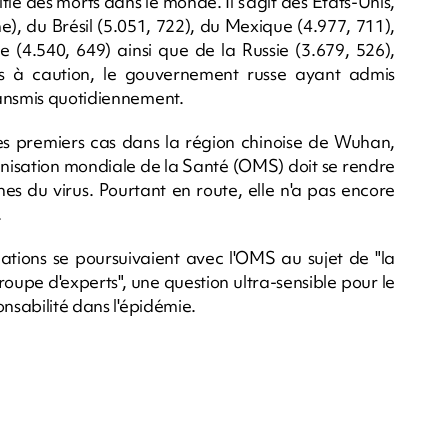
tié des morts dans le monde. Il s'agit des Etats-Unis,
e), du Brésil (5.051, 722), du Mexique (4.977, 711),
 (4.540, 649) ainsi que de la Russie (3.679, 526),
is à caution, le gouvernement russe ayant admis
ransmis quotidiennement.
s premiers cas dans la région chinoise de Wuhan,
ganisation mondiale de la Santé (OMS) doit se rendre
es du virus. Pourtant en route, elle n'a pas encore
.
ations se poursuivaient avec l'OMS au sujet de "la
groupe d'experts", une question ultra-sensible pour le
onsabilité dans l'épidémie.