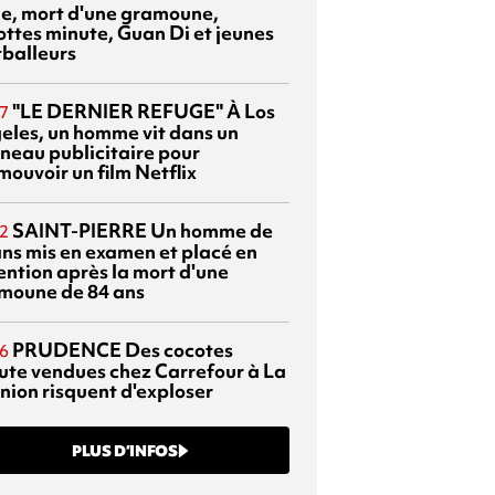
sie, mort d'une gramoune,
ottes minute, Guan Di et jeunes
tballeurs
"LE DERNIER REFUGE"
À Los
7
eles, un homme vit dans un
neau publicitaire pour
mouvoir un film Netflix
SAINT-PIERRE
Un homme de
2
ans mis en examen et placé en
ention après la mort d'une
moune de 84 ans
PRUDENCE
Des cocotes
6
ute vendues chez Carrefour à La
nion risquent d'exploser
PLUS D’INFOS