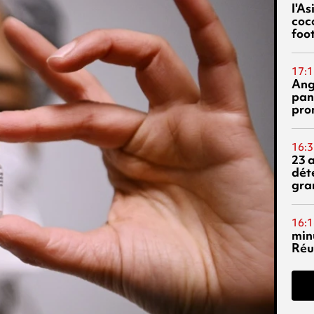
l'A
coc
foo
17:1
Ang
pan
pro
16:3
23 
dét
gra
16:1
min
Réu