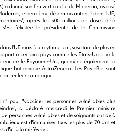
a donné son feu vert à celui de Moderna, avalisé
n Moderna, le deuxième désormais autorisé dans l'UE,
entaires", après les 300 millions de doses déjà
'est félicitée la présidente de la Commission
ns l'UE mais à un rythme lent, suscitant de plus en
rapport à certains pays comme les Etats-Unis, où le
 ou encore le Royaume-Uni, qui mène également sa
que britannique AstraZeneca. Les Pays-Bas sont
 à lancer leur campagne.
rint" pour "vacciner les personnes vulnérables plus
indre", a déclaré mercredi le Premier ministre
on de personnes vulnérables et de soignants ont déjà
mbitieux est d'immuniser tous les plus de 70 ans et
, d'ici à la mi-février.