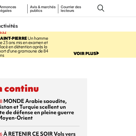
Annonces
Avis & marchés
Courrier des
légales
publics
lecteurs
ectivités
6:32
AINT-PIERRE
Un homme
e 23 ans mis en examen et
lacé en détention après la
ort d'une gramoune de 84
VOIR PLUS
ns
 continu
MONDE
Arabie saoudite,
8
istan et Turquie scellent un
te de défense en pleine guerre
Moyen-Orient
À RETENIR CE SOIR
Vols vers
6